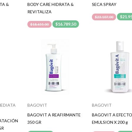
TA &
BODY CARE HIDRATA &
SECA SPRAY
REVITALIZA
$21.9
$23.107,00
$16.789,50
$18.655,00
MEDIATA
BAGOVIT
BAGOVIT
BAGOVIT A REAFIRMANTE
BAGOVIT A EFECTO
ATACIÓN
350 GR
EMULSION X 200 g
GR