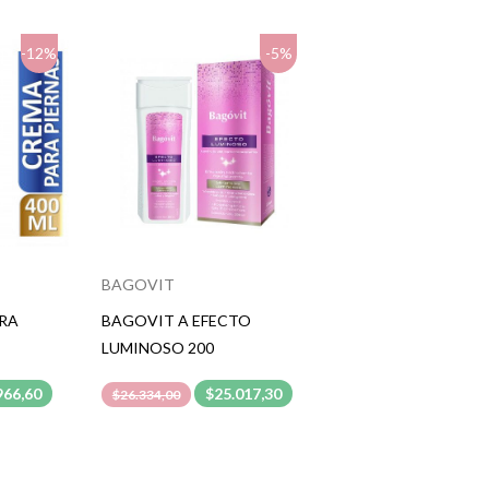
-12%
-5%
BAGOVIT
RA
BAGOVIT A EFECTO
LUMINOSO 200
966,60
$25.017,30
$26.334,00