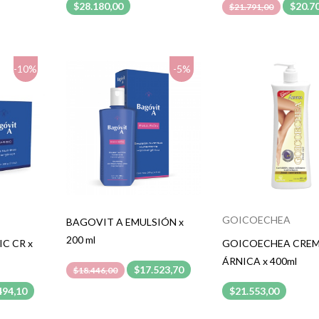
$28.180,00
$20.7
$21.791,00
-10%
-5%
GOICOECHEA
BAGOVIT A EMULSIÓN x
200 ml
C CR x
GOICOECHEA CRE
ÁRNICA x 400ml
$17.523,70
$18.446,00
494,10
$21.553,00