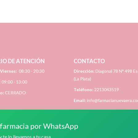
IO DE ATENCIÓN
CONTACTO
 Viernes:
08:30 - 20:30
Dirección:
Diagonal 78 N° 498 Esq
(La Plata)
:
09:00 - 13:00
Teléfono:
2213043519
go:
CERRADO
Email:
info@farmacianuevaera.co
e farmacia por WhatsApp
 te lo llevamos a tu casa
a Nueva Era
Todos los derechos reservados. Desarrollado por
Estudio Ro