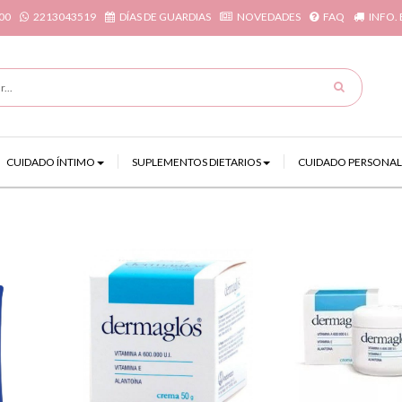
00
2213043519
DÍAS DE GUARDIAS
NOVEDADES
FAQ
INFO.
CUIDADO ÍNTIMO
SUPLEMENTOS DIETARIOS
CUIDADO PERSONAL