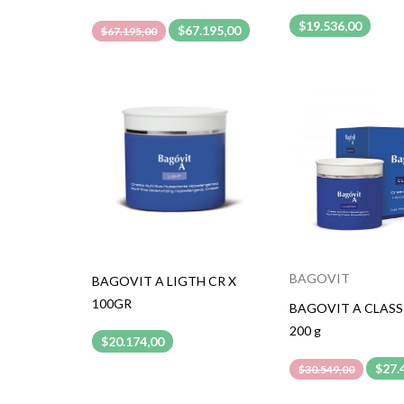
$19.536,00
$67.195,00
$67.195,00
BAGOVIT
BAGOVIT A LIGTH CR X
100GR
BAGOVIT A CLASSI
200 g
$20.174,00
$27.
$30.549,00