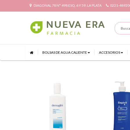
DIAGONAL 78 N° 498 ESQ. 6 Y 59, LA PLATA
0221-48920
BOLSAS DE AGUA CALIENTE
ACCESORIOS