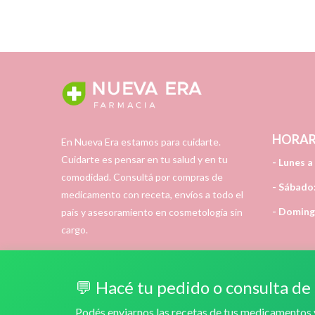
HORAR
En Nueva Era estamos para cuidarte.
Cuidarte es pensar en tu salud y en tu
- Lunes a
comodidad. Consultá por compras de
- Sábado
medicamento con receta, envíos a todo el
- Domin
país y asesoramiento en cosmetología sin
cargo.
💬 Hacé tu pedido o consulta d
Podés enviarnos las recetas de tus medicamentos y
© 2020
Farmaci