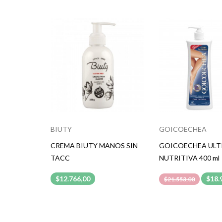
BIUTY
GOICOECHEA
CREMA BIUTY MANOS SIN
GOICOECHEA ULT
TACC
NUTRITIVA 400 ml
$12.766,00
$18.
$21.553,00