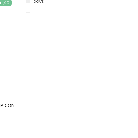
DOVE
01,40
GOICOECHEA
HIDRATACIÓN INMEDIATA X
LA ROSH POSAY
MIDERMUS
NEUTRÓGENA
NIVEA
PERPIEL
MA CON
ST IVES
ZCERCE