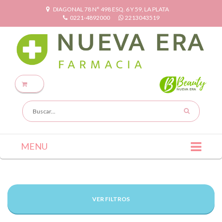
DIAGONAL 78 N° 498 ESQ. 6 Y 59, LA PLATA
0221-4892000
2213043519
MENU
VER FILTROS