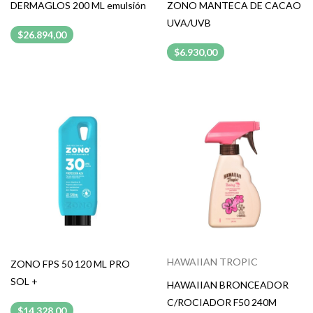
DERMAGLOS 200 ML emulsión
ZONO MANTECA DE CACAO
UVA/UVB
$26.894,00
$6.930,00
HAWAIIAN TROPIC
ZONO FPS 50 120 ML PRO
SOL +
HAWAIIAN BRONCEADOR
C/ROCIADOR F50 240M
$14.328,00