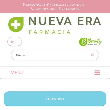
DIAGONAL 78 N° 498 ESQ. 6 Y 59, LA PLATA
0221-4892000
2213043519
MENU
VER FILTROS