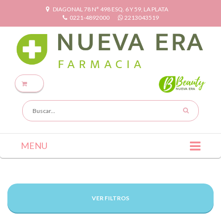
DIAGONAL 78 N° 498 ESQ. 6 Y 59, LA PLATA
0221-4892000
2213043519
MENU
VER FILTROS