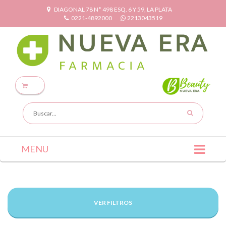
DIAGONAL 78 N° 498 ESQ. 6 Y 59, LA PLATA
0221-4892000
2213043519
MENU
VER FILTROS