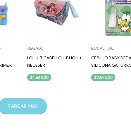
N
REGALO
BUCAL TAC
LOL KIT CABELLO + BIJOU +
CEPILLO BABY DEDA
RIMER
NECESER
SILICONA GATURR
$1.668,00
$2.576,00
CARGAR MÁS