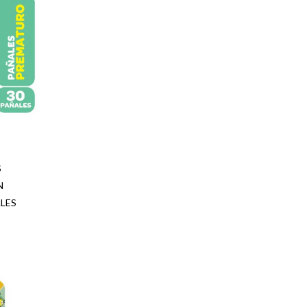
LISFAR
LOL
NUK
NUTRILON
OFF
PAMPERS
S
PAULA CAHEN D' ANVERS
N
ALES
PELO
PEPPA
PETIT ENFANT
PHILIP AVENT