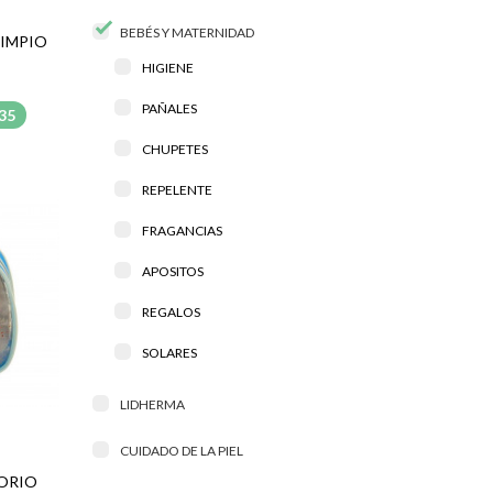
BEBÉS Y MATERNIDAD
LIMPIO
HIGIENE
PAÑALES
,35
CHUPETES
REPELENTE
FRAGANCIAS
APOSITOS
REGALOS
SOLARES
LIDHERMA
CUIDADO DE LA PIEL
SORIO