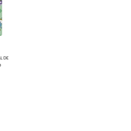
PHILIPS AVENT
PTM
REGALO
REPELENTE
VITAL
L DE
O