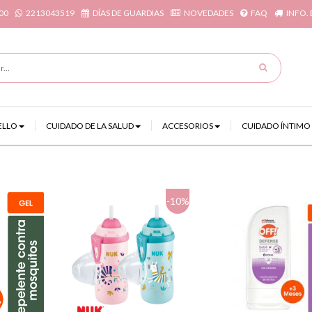
00
2213043519
DÍAS DE GUARDIAS
NOVEDADES
FAQ
INFO.
ELLO
CUIDADO DE LA SALUD
ACCESORIOS
CUIDADO ÍNTIMO
-10%