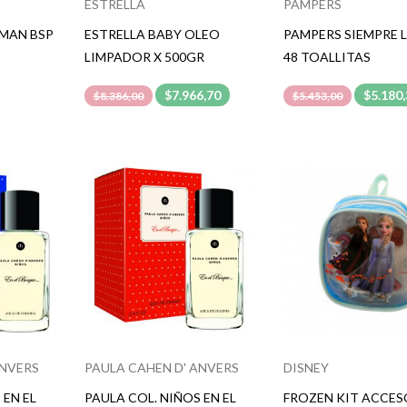
ESTRELLA
PAMPERS
RMAN BSP
ESTRELLA BABY OLEO
PAMPERS SIEMPRE 
LIMPADOR X 500GR
48 TOALLITAS
$7.966,70
$5.180
$8.386,00
$5.453,00
ANVERS
PAULA CAHEN D' ANVERS
DISNEY
 EN EL
PAULA COL. NIÑOS EN EL
FROZEN KIT ACCE