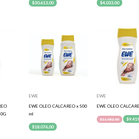
$30.613,00
$4.033,00
EWE
EWE
REO
EWE OLEO CALCAREO x 500
EWE OLEO CALCARE
50G
ml
$9.41
$11.082,00
$18.076,00