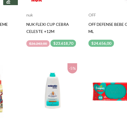
nuk
OFF
REME
NUK FLEXI CUP CEBRA
OFF DEFENSE BEBE G
CELESTE +12M
ML
$23.618,70
$24.656,00
$26.243,00
-5%