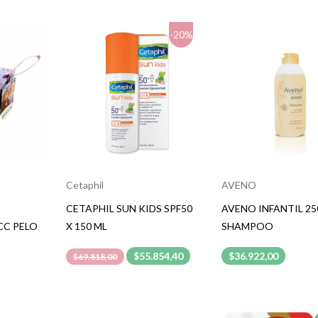
-20%
Cetaphil
AVENO
CETAPHIL SUN KIDS SPF50
AVENO INFANTIL 25
CC PELO
X 150 ML
SHAMPOO
$55.854,40
$36.922,00
$69.818,00