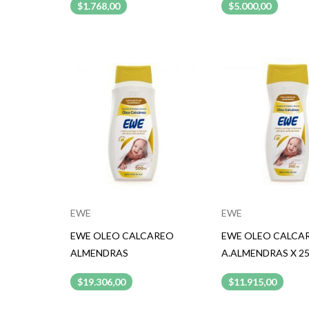
$1.768,00
$5.000,00
EWE
EWE
EWE OLEO CALCAREO
EWE OLEO CALCA
ALMENDRAS
A.ALMENDRAS X 2
$19.306,00
$11.915,00