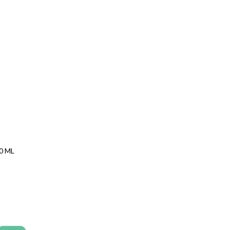
DONNA
DOVE
ESTRELLA
EVO
EWE
FLUOROGEL
HUGGIES
0 ML
JOHNSON
JONHSON
KONJAC