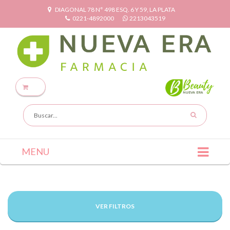
DIAGONAL 78 N° 498 ESQ. 6 Y 59, LA PLATA
0221-4892000
2213043519
MENU
VER FILTROS