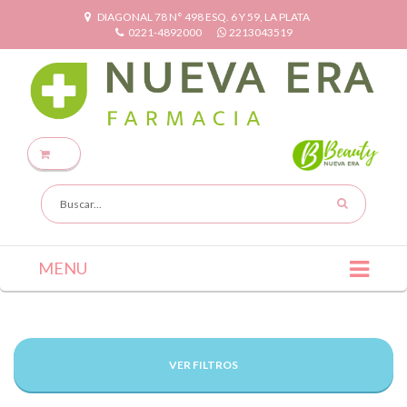
DIAGONAL 78 N° 498 ESQ. 6 Y 59, LA PLATA
0221-4892000
2213043519
MENU
VER FILTROS