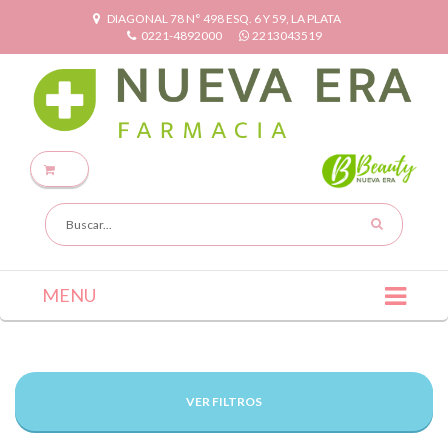
DIAGONAL 78 N° 498 ESQ. 6 Y 59, LA PLATA
0221-4892000
2213043519
MENU
VER FILTROS