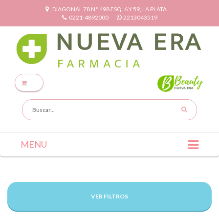
DIAGONAL 78 N° 498 ESQ. 6 Y 59, LA PLATA
0221-4892000
2213043519
MENU
VER FILTROS