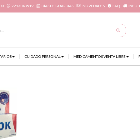
00
2213043519
DÍAS DE GUARDIAS
NOVEDADES
FAQ
INFO.
TARIOS
CUIDADO PERSONAL
MEDICAMENTOS VENTA LIBRE