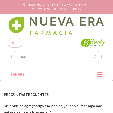
DIAGONAL 78 N° 498 ESQ. 6 Y 59, LA PLATA
0221-4892000
2213043519
MENU
PREGUNTAS FRECUENTES
Me olvidé de agregar algo a mi pedido,
¿puedo sumar algo más
antes de que me lo manden?