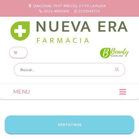
DIAGONAL 78 N° 498 ESQ. 6 Y 59, LA PLATA
0221-4892000
2213043519
MENU
VER FILTROS