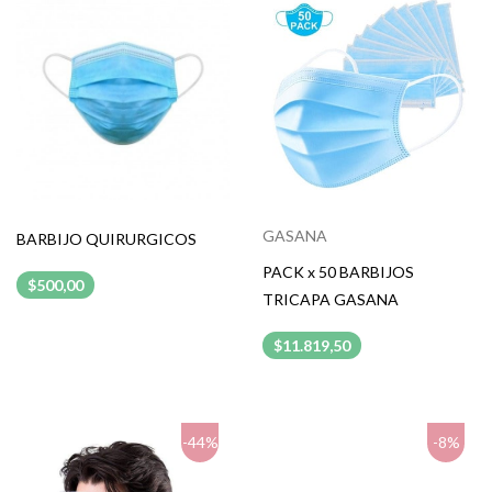
GASANA
BARBIJO QUIRURGICOS
PACK x 50 BARBIJOS
$500,00
TRICAPA GASANA
$11.819,50
-44%
-8%