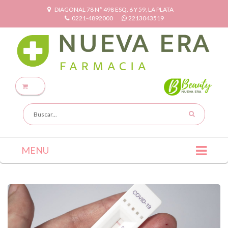
DIAGONAL 78 N° 498 ESQ. 6 Y 59, LA PLATA
0221-4892000
2213043519
MENU