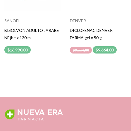
SANOFI
DENVER
BISOLVON ADULTO JARABE
DICLOFENAC DENVER
NF jbe x 120 ml
FARMA gel x 50 g
$16.990,00
$9.664,00
$9.664,00