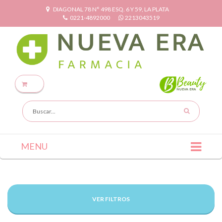
DIAGONAL 78 N° 498 ESQ. 6 Y 59, LA PLATA
0221-4892000
2213043519
MENU
VER FILTROS