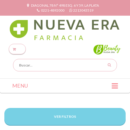
DIAGONAL 78 N° 498 ESQ. 6 Y 59, LA PLATA
0221-4892000
2213043519
MENU
VER FILTROS