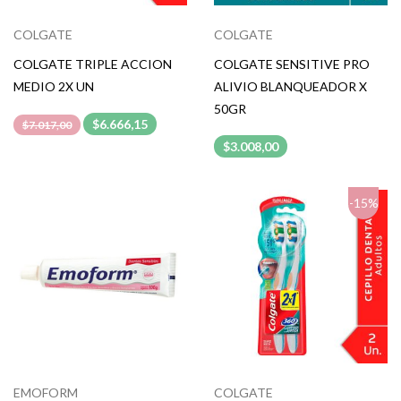
COLGATE
COLGATE
COLGATE TRIPLE ACCION
COLGATE SENSITIVE PRO
MEDIO 2X UN
ALIVIO BLANQUEADOR X
50GR
$6.666,15
$7.017,00
$3.008,00
-15%
EMOFORM
COLGATE