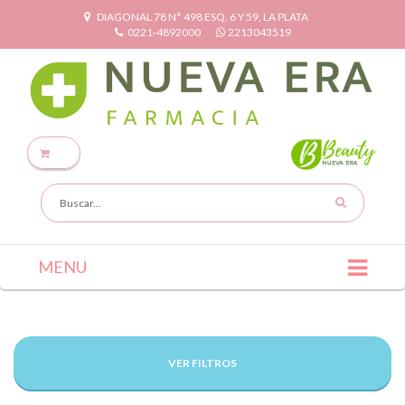
DIAGONAL 78 N° 498 ESQ. 6 Y 59, LA PLATA
0221-4892000
2213043519
MENU
VER FILTROS