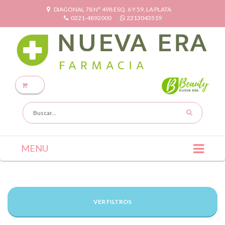
DIAGONAL 78 N° 498 ESQ. 6 Y 59, LA PLATA
0221-4892000
2213043519
MENU
VER FILTROS