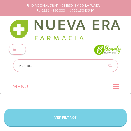
DIAGONAL 78 N° 498 ESQ. 6 Y 59, LA PLATA
0221-4892000
2213043519
MENU
VER FILTROS