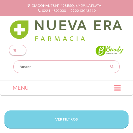
DIAGONAL 78 N° 498 ESQ. 6 Y 59, LA PLATA
0221-4892000
2213043519
MENU
VER FILTROS