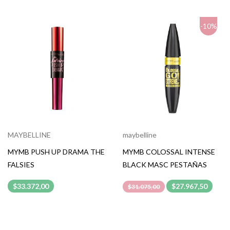
-10%
MAYBELLINE
maybelline
MYMB PUSH UP DRAMA THE
MYMB COLOSSAL INTENSE
FALSIES
BLACK MASC PESTAÑAS
$33.372,00
$27.967,50
$31.075,00