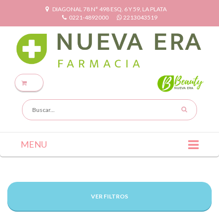
DIAGONAL 78 N° 498 ESQ. 6 Y 59, LA PLATA
0221-4892000
2213043519
MENU
VER FILTROS