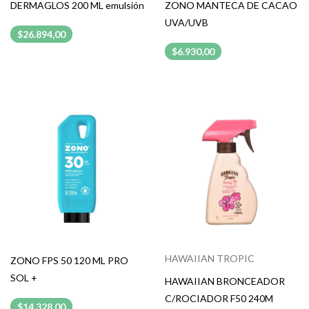
DERMAGLOS 200 ML emulsión
ZONO MANTECA DE CACAO
UVA/UVB
$26.894,00
$6.930,00
HAWAIIAN TROPIC
ZONO FPS 50 120 ML PRO
SOL +
HAWAIIAN BRONCEADOR
C/ROCIADOR F50 240M
$14.328,00