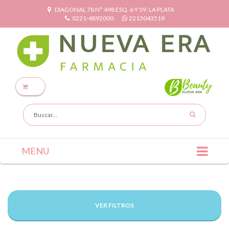
DIAGONAL 78 N° 498 ESQ. 6 Y 59, LA PLATA
0221-4892000
2213043519
MENU
VER FILTROS