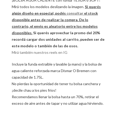
¡BOLSA AGUA CALIENTE con funda TEJIDA o SOFT!
Mirá todos los modelos deslizando la imagen.
Si querés
algún diseño en especial, podés
consultar
el stock
disponible antes de realizar la compra. De lo
contrario, el envío es aleatorio entre los modelos
disponibles.
Si querés aprovechar la promo del 20%
recordá cargar dos unidades al carrito, pueden ser de
este modelo o también de las de osos.
Mirá también nuestros reels en IG
Incluye la funda extraíble y lavable (a mano) y la bolsa de
agua caliente reforzada marca Dismar O Bremen con
capacidad de 1.75L.
No pierdas la oportunidad de tener tu bolsa canchera y
¡decile chau a los pies fríos!
Recomendamos llenar la bolsa hasta un 70%, retirar el
exceso de aire antes de tapar y no utlizar agua hirviendo.