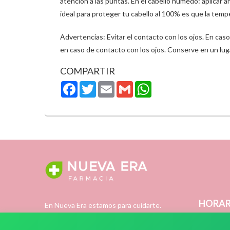
atención a las puntas. En el cabello húmedo: aplicar an
ideal para proteger tu cabello al 100% es que la temp
Advertencias: Evitar el contacto con los ojos. En cas
en caso de contacto con los ojos. Conserve en un lu
COMPARTIR
Facebook
Twitter
Email
Gmail
WhatsApp
HORAR
En Nueva Era estamos para cuidarte.
Cuidarte es pensar en tu salud y en tu
- Lunes a