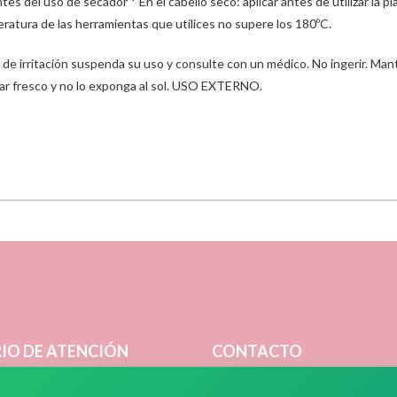
tes del uso de secador * En el cabello seco: aplicar antes de utilizar la pl
eratura de las herramientas que utilices no supere los 180ºC.
o de irritación suspenda su uso y consulte con un médico. No ingerir. Ma
gar fresco y no lo exponga al sol. USO EXTERNO.
IO DE ATENCIÓN
CONTACTO
 Viernes:
08:30 - 20:30
Dirección:
Diagonal 78 N° 498 Esq