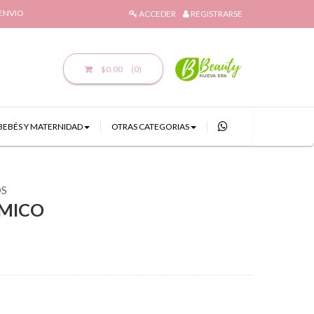
 ENVIO
ACCEDER
REGISTRARSE
$0.00
(0)
BEBÉS Y MATERNIDAD
OTRAS CATEGORIAS
OS
RMICO