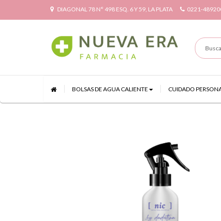
DIAGONAL 78 N° 498 ESQ. 6 Y 59, LA PLATA
0221-48920
BOLSAS DE AGUA CALIENTE
CUIDADO PERSON