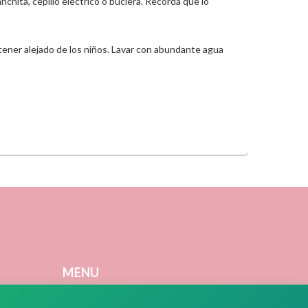
anchita, cepillo eléctrico o buclera. Recordá que lo
ntener alejado de los niños. Lavar con abundante agua
MENU
. 6 y 59
Días de Guardias