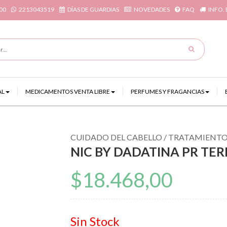
00
2213043519
DÍAS DE GUARDIAS
NOVEDADES
FAQ
INFO.
AL
MEDICAMENTOS VENTA LIBRE
PERFUMES Y FRAGANCIAS
CUIDADO DEL CABELLO
/ TRATAMIENT
NIC BY DADATINA PR TE
$18.468,00
Sin Stock