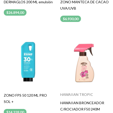
DERMAGLOS 200 ML emulsión
ZONO MANTECA DE CACAO
UVA/UVB
$26.894,00
$6.930,00
HAWAIIAN TROPIC
ZONO FPS 50 120 ML PRO
SOL +
HAWAIIAN BRONCEADOR
C/ROCIADOR F50 240M
$14.328,00