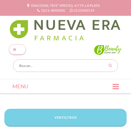
DIAGONAL 78 N° 498 ESQ. 6 Y 59, LA PLATA
0221-4892000
2213043519
MENU
VER FILTROS