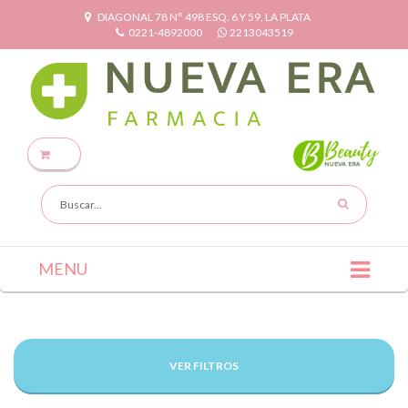
DIAGONAL 78 N° 498 ESQ. 6 Y 59, LA PLATA
0221-4892000
2213043519
MENU
VER FILTROS