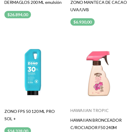
DERMAGLOS 200 ML emulsión
ZONO MANTECA DE CACAO
UVA/UVB
$26.894,00
$6.930,00
HAWAIIAN TROPIC
ZONO FPS 50 120 ML PRO
SOL +
HAWAIIAN BRONCEADOR
C/ROCIADOR F50 240M
$14.328,00