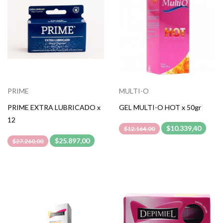
PRIME
MULTI-O
PRIME EXTRA LUBRICADO x
GEL MULTI-O HOT x 50gr
12
$10.339,40
$12.164,00
$25.897,00
$27.260,00