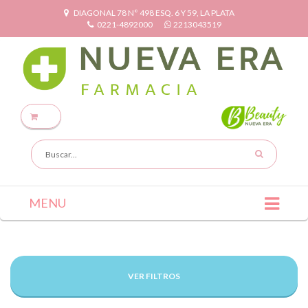
DIAGONAL 78 N° 498 ESQ. 6 Y 59, LA PLATA
0221-4892000
2213043519
MENU
VER FILTROS