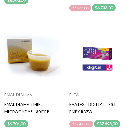
$6.200,00
$6.733,00
$6.733,00
EMAL DIAMAN
ELEA
EMAL DIAMAN MIEL
EVATEST DIGITAL TEST
MICROONDAS 180 DEP
EMBARAZO
$6.704,00
$37.498,00
$37.498,00