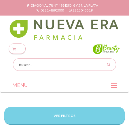
DIAGONAL 78 N° 498 ESQ. 6 Y 59, LA PLATA
0221-4892000
2213043519
MENU
VER FILTROS